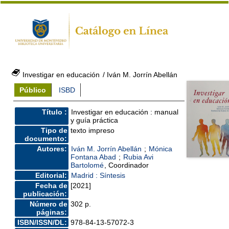
Investigar en educación
/ Iván M. Jorrín Abellán
Público
ISBD
Título :
Investigar en educación : manual
y guía práctica
Tipo de
texto impreso
documento:
Autores:
Iván M. Jorrín Abellán
;
Mónica
Fontana Abad
;
Rubia Avi
Bartolomé
, Coordinador
Editorial:
Madrid : Síntesis
Fecha de
[2021]
publicación:
Número de
302 p.
páginas:
ISBN/ISSN/DL:
978-84-13-57072-3