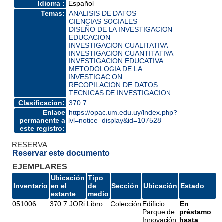
Idioma :
Español
Temas:
ANALISIS DE DATOS
CIENCIAS SOCIALES
DISEÑO DE LA INVESTIGACION
EDUCACION
INVESTIGACION CUALITATIVA
INVESTIGACION CUANTITATIVA
INVESTIGACION EDUCATIVA
METODOLOGIA DE LA
INVESTIGACION
RECOPILACION DE DATOS
TECNICAS DE INVESTIGACION
Clasificación:
370.7
Enlace
https://opac.um.edu.uy/index.php?
permanente a
lvl=notice_display&id=107528
este registro:
RESERVA
Reservar este documento
EJEMPLARES
Ubicación
Tipo
Inventario
en el
de
Sección
Ubicación
Estado
estante
medio
051006
370.7 JORi
Libro
Colección
Edificio
En
Parque de
préstamo
Innovación
hasta