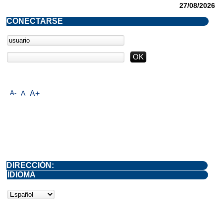
27/08/2026
CONECTARSE
A-
A
A+
DIRECCIÓN:
IDIOMA