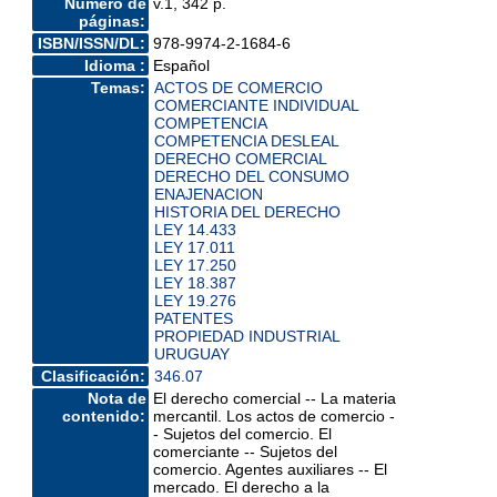
Número de
v.1, 342 p.
páginas:
ISBN/ISSN/DL:
978-9974-2-1684-6
Idioma :
Español
Temas:
ACTOS DE COMERCIO
COMERCIANTE INDIVIDUAL
COMPETENCIA
COMPETENCIA DESLEAL
DERECHO COMERCIAL
DERECHO DEL CONSUMO
ENAJENACION
HISTORIA DEL DERECHO
LEY 14.433
LEY 17.011
LEY 17.250
LEY 18.387
LEY 19.276
PATENTES
PROPIEDAD INDUSTRIAL
URUGUAY
Clasificación:
346.07
Nota de
El derecho comercial -- La materia
contenido:
mercantil. Los actos de comercio -
- Sujetos del comercio. El
comerciante -- Sujetos del
comercio. Agentes auxiliares -- El
mercado. El derecho a la