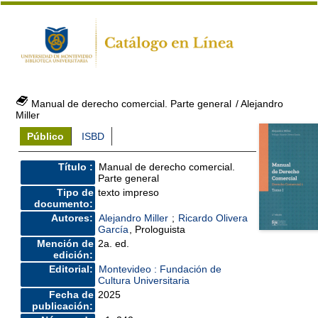
Manual de derecho comercial. Parte general
/ Alejandro
Miller
Público
ISBD
Título :
Manual de derecho comercial.
Parte general
Tipo de
texto impreso
documento:
Autores:
Alejandro Miller
;
Ricardo Olivera
García
, Prologuista
Mención de
2a. ed.
edición:
Editorial:
Montevideo : Fundación de
Cultura Universitaria
Fecha de
2025
publicación: