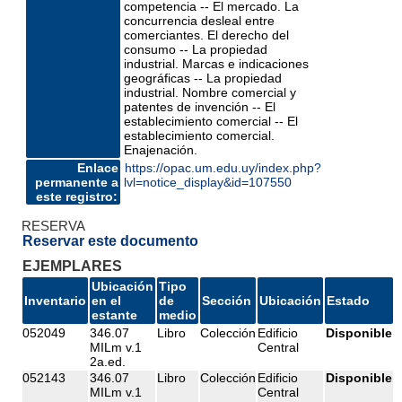
competencia -- El mercado. La
concurrencia desleal entre
comerciantes. El derecho del
consumo -- La propiedad
industrial. Marcas e indicaciones
geográficas -- La propiedad
industrial. Nombre comercial y
patentes de invención -- El
establecimiento comercial -- El
establecimiento comercial.
Enajenación.
Enlace
https://opac.um.edu.uy/index.php?
permanente a
lvl=notice_display&id=107550
este registro:
RESERVA
Reservar este documento
EJEMPLARES
Ubicación
Tipo
Inventario
en el
de
Sección
Ubicación
Estado
estante
medio
052049
346.07
Libro
Colección
Edificio
Disponible
MILm v.1
Central
2a.ed.
052143
346.07
Libro
Colección
Edificio
Disponible
MILm v.1
Central