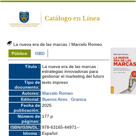
La nueva era de las marcas
/ Marcelo Romeo
Público
ISBD
Título :
La nueva era de las marcas :
estrategias innovadoras para
gestionar el marketing del futuro
Tipo de
texto impreso
documento:
Autores:
Marcelo Romeo
Editorial:
Buenos Aires : Granica
Fecha de
2025
publicación:
Número de
177 p.
páginas:
ISBN/ISSN/DL:
978-63165-44971--
Idioma :
Español