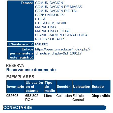
Temas:
COMUNICACION
COMUNICACION DE MASAS
COMUNICACION DIGITAL
CONSUMIDORES
ETICA
ETICA COMERCIAL
MARKETING
MARKETING DIGITAL
PLANIFICACION ESTRATEGICA
REDES SOCIALES
Clasificación:
658.802
Enlace
https://opac.um.edu.uy/index.php?
permanente a
lvl=notice_display&id=109117
este registro:
RESERVA
Reservar este documento
EJEMPLARES
Ubicación
Tipo
Inventario
en el
de
Sección
Ubicación
Estado
estante
medio
052605
658.802
Libro
Colección
Edificio
Disponible
ROMn
Central
CONECTARSE