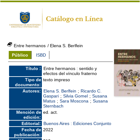
Entre hermanos
/ Elena S. Berlfein
Público
ISBD
Título :
Entre hermanos : sentido y
efectos del vínculo fraterno
Tipo de
texto impreso
documento:
Autores:
Elena S. Berlfein
;
Ricardo C.
Gaspari
;
Silvia Gomel
;
Susana
Matus
;
Sara Moscona
;
Susana
Sternbach
Mención de
ed. act.
edición:
Editorial:
Buenos Aires : Ediciones Conjunto
Fecha de
2022
publicación: