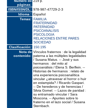
Número de
219 p.
páginas:
ISBN/ISSN/DL:
978-987-47729-2-3
Idioma :
Español
Temas:
FAMILIA
FRATERNIDAD
PATERNIDAD
PSICOANALISIS
PSICOLOGIA
RELACIONES ENTRE PARES
SOCIEDAD
Clasificación:
150.195
Nota de
Vínculos fraternos : de la legalidad
contenido:
paterna a las múltiples legalidades
/ Susana Matus. -- José y sus
hermanos : del mito al
psicoanálisis / Elena S. Berlfein. --
Historias de hermanos : relato de
una experiencia psicoanalítica
vincular ¿atravesar el horror o huir
en estampida? / Ricardo Gaspari.
-- De herederos y de herencias /
Silvia Gomel. -- Lazos de paridad :
su entramado vincular / Sara
Moscona. -- Apuntes sobre lo
fraterno en el lazo social / Susana
Sternbach.