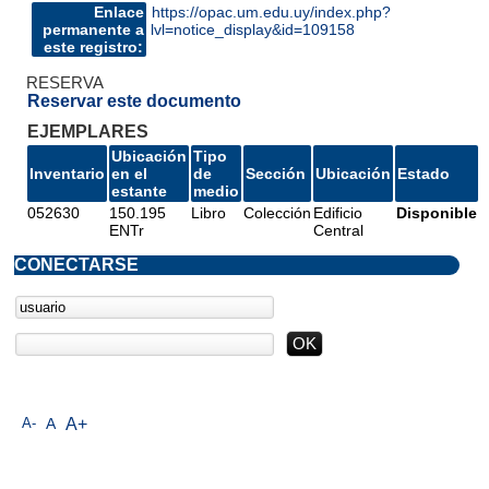
Enlace
https://opac.um.edu.uy/index.php?
permanente a
lvl=notice_display&id=109158
este registro:
RESERVA
Reservar este documento
EJEMPLARES
Ubicación
Tipo
Inventario
en el
de
Sección
Ubicación
Estado
estante
medio
052630
150.195
Libro
Colección
Edificio
Disponible
ENTr
Central
CONECTARSE
A-
A
A+