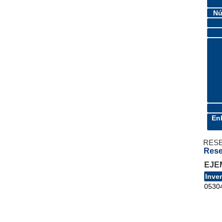
Nú
En
RES
Rese
EJE
Inve
0530