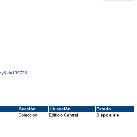
play&id=109723
Sección
Ubicación
Estado
Colección
Edificio Central
Disponible