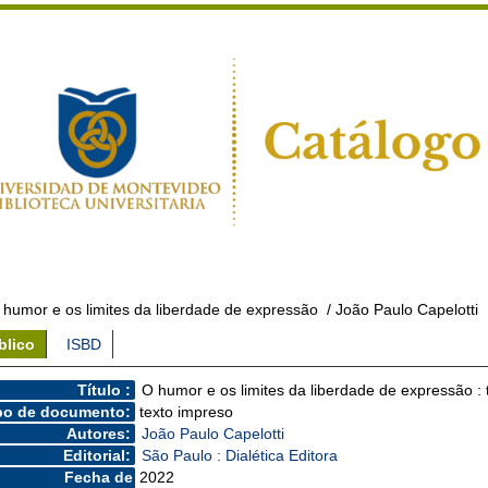
 humor e os limites da liberdade de expressão
/ João Paulo Capelotti
blico
ISBD
Título :
O humor e os limites da liberdade de expressão : t
po de documento:
texto impreso
Autores:
João Paulo Capelotti
Editorial:
São Paulo : Dialética Editora
Fecha de
2022