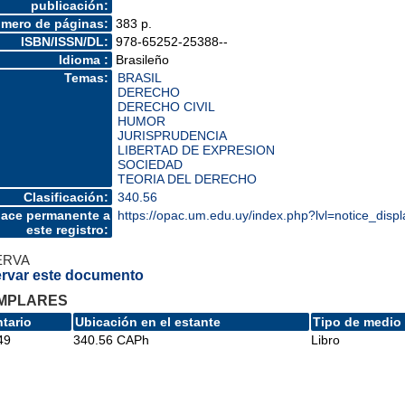
publicación:
mero de páginas:
383 p.
ISBN/ISSN/DL:
978-65252-25388--
Idioma :
Brasileño
Temas:
BRASIL
DERECHO
DERECHO CIVIL
HUMOR
JURISPRUDENCIA
LIBERTAD DE EXPRESION
SOCIEDAD
TEORIA DEL DERECHO
Clasificación:
340.56
lace permanente a
https://opac.um.edu.uy/index.php?lvl=notice_dis
este registro:
ERVA
rvar este documento
MPLARES
ntario
Ubicación en el estante
Tipo de medio
49
340.56 CAPh
Libro