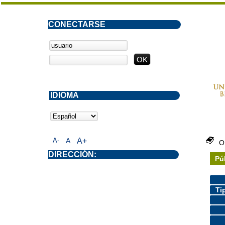
CONECTARSE
IDIOMA
A-
A
A+
O
DIRECCIÓN:
Pú
Ti