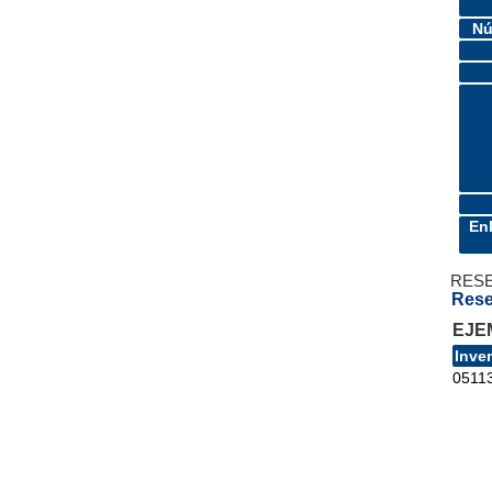
Nú
En
RES
Rese
EJE
Inve
0511