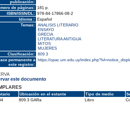
publicación:
mero de páginas:
181 p.
ISBN/ISSN/DL:
978-84-17866-08-2
Idioma :
Español
Temas:
ANALISIS LITERARIO
ENSAYO
GRECIA
LITERATURA ANTIGUA
MITOS
MUJERES
Clasificación:
809.3
lace permanente a
https://opac.um.edu.uy/index.php?lvl=notice_dis
este registro:
ERVA
rvar este documento
MPLARES
ntario
Ubicación en el estante
Tipo de medio
S
34
809.3 GARa
Libro
Co