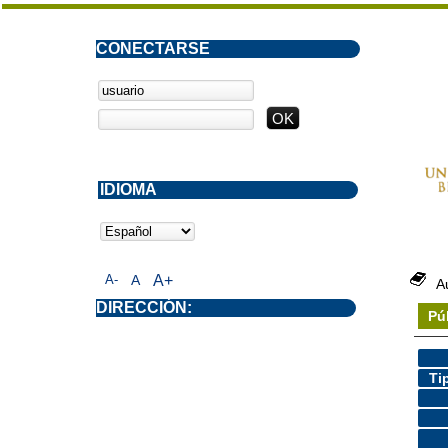
CONECTARSE
IDIOMA
A-
A
A+
A
DIRECCIÓN:
Pú
Ti