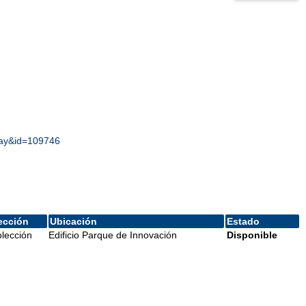
play&id=109746
ección
Ubicación
Estado
lección
Edificio Parque de Innovación
Disponible