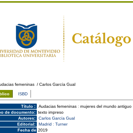
udacias femeninas
/ Carlos García Gual
blico
ISBD
Título :
Audacias femeninas : mujeres del mundo antiguo
po de documento:
texto impreso
Autores:
Carlos García Gual
Editorial:
Madrid : Turner
Fecha de
2019