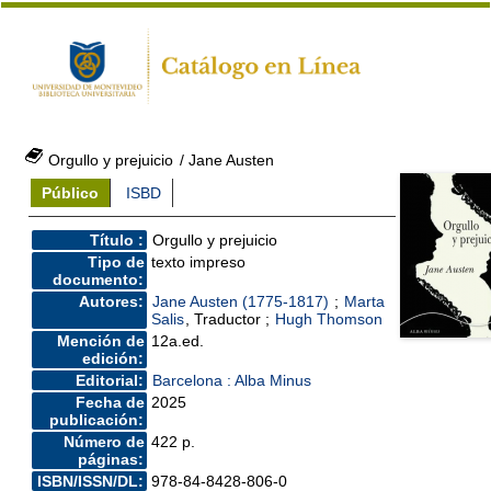
Orgullo y prejuicio
/ Jane Austen
Público
ISBD
Título :
Orgullo y prejuicio
Tipo de
texto impreso
documento:
Autores:
Jane Austen (1775-1817)
;
Marta
Salis
, Traductor ;
Hugh Thomson
Mención de
12a.ed.
edición:
Editorial:
Barcelona : Alba Minus
Fecha de
2025
publicación:
Número de
422 p.
páginas:
ISBN/ISSN/DL:
978-84-8428-806-0