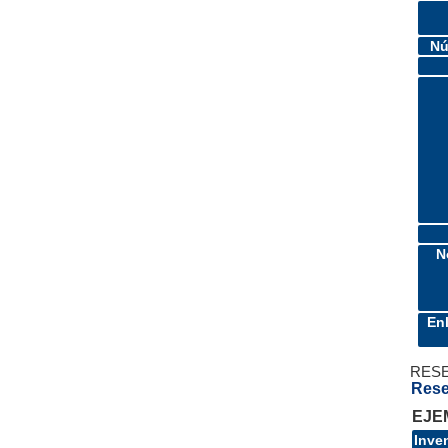
Nú
N
En
RES
Rese
EJE
Inve