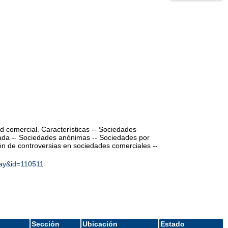
d comercial. Características -- Sociedades
tada -- Sociedades anónimas -- Sociedades por
ión de controversias en sociedades comerciales --
lay&id=110511
Sección
Ubicación
Estado