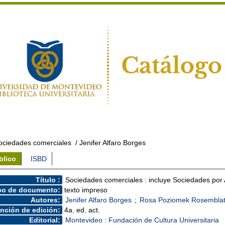
ociedades comerciales
/ Jenifer Alfaro Borges
blico
ISBD
Título :
Sociedades comerciales : incluye Sociedades por 
po de documento:
texto impreso
Autores:
Jenifer Alfaro Borges
;
Rosa Poziomek Rosembla
nción de edición:
4a. ed. act.
Editorial:
Montevideo : Fundación de Cultura Universitaria