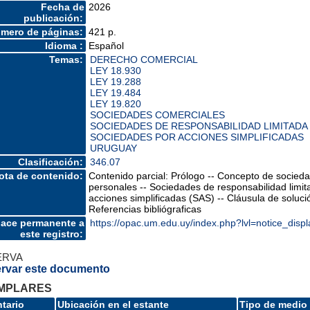
Fecha de
2026
publicación:
mero de páginas:
421 p.
Idioma :
Español
Temas:
DERECHO COMERCIAL
LEY 18.930
LEY 19.288
LEY 19.484
LEY 19.820
SOCIEDADES COMERCIALES
SOCIEDADES DE RESPONSABILIDAD LIMITADA
SOCIEDADES POR ACCIONES SIMPLIFICADAS
URUGUAY
Clasificación:
346.07
ota de contenido:
Contenido parcial: Prólogo -- Concepto de socieda
personales -- Sociedades de responsabilidad limi
acciones simplificadas (SAS) -- Cláusula de soluc
Referencias bibliógraficas
lace permanente a
https://opac.um.edu.uy/index.php?lvl=notice_disp
este registro:
ERVA
rvar este documento
MPLARES
ntario
Ubicación en el estante
Tipo de medio