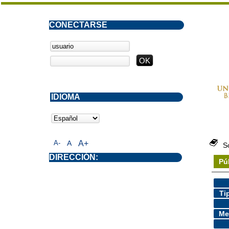
CONECTARSE
IDIOMA
A-
A
A+
S
DIRECCIÓN:
Pú
Ti
Me