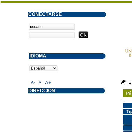
CONECTARSE
IDIOMA
A-
A
A+
H
DIRECCIÓN:
Pú
Ti