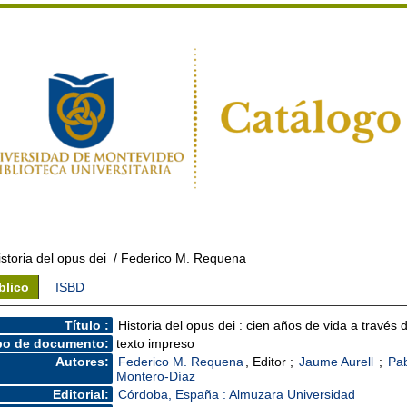
istoria del opus dei
/ Federico M. Requena
blico
ISBD
Título :
Historia del opus dei : cien años de vida a través d
po de documento:
texto impreso
Autores:
Federico M. Requena
, Editor ;
Jaume Aurell
;
Pa
Montero-Díaz
Editorial:
Córdoba, España : Almuzara Universidad