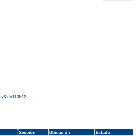
play&id=110512
Sección
Ubicación
Estado