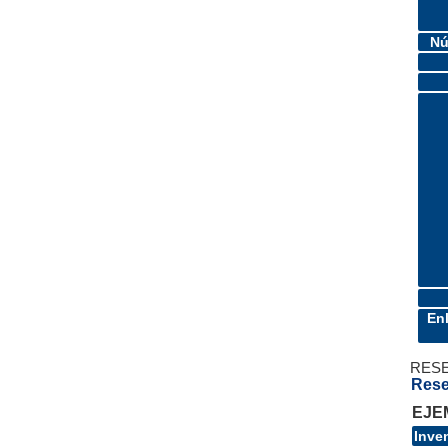
Nú
En
RES
Rese
EJE
Inve