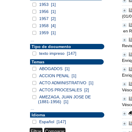
1953
[1]
1956
[1]
(01/
1957
[2]
1958
[4]
en R
1959
[1]
...
Revis
Tipo de documento
texto impreso
[147]
Enriq
Temas
ABOGADOS
[1]
Enriq
ACCION PENAL
[1]
ACTO ADMINISTRATIVO
[1]
ACTOS PROCESALES
[2]
Vésc
AMEZAGA, JUAN JOSE DE
(1881-1956)
[1]
Vésc
...
Idioma
Español
[147]