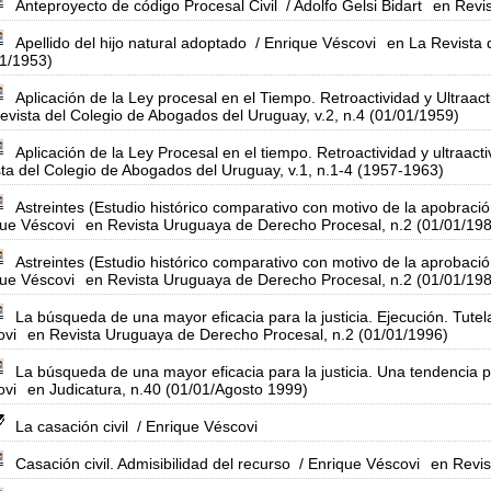
Anteproyecto de código Procesal Civil
/ Adolfo Gelsi Bidart
en Revi
Apellido del hijo natural adoptado
/ Enrique Véscovi
en La Revista 
01/1953)
Aplicación de la Ley procesal en el Tiempo. Retroactividad y Ultraa
evista del Colegio de Abogados del Uruguay, v.2, n.4 (01/01/1959)
Aplicación de la Ley Procesal en el tiempo. Retroactividad y ultraac
ta del Colegio de Abogados del Uruguay, v.1, n.1-4 (1957-1963)
Astreintes (Estudio histórico comparativo con motivo de la apobraci
ue Véscovi
en Revista Uruguaya de Derecho Procesal, n.2 (01/01/19
Astreintes (Estudio histórico comparativo con motivo de la aprobac
ue Véscovi
en Revista Uruguaya de Derecho Procesal, n.2 (01/01/19
La búsqueda de una mayor eficacia para la justicia. Ejecución. Tut
ovi
en Revista Uruguaya de Derecho Procesal, n.2 (01/01/1996)
La búsqueda de una mayor eficacia para la justicia. Una tendencia p
ovi
en Judicatura, n.40 (01/01/Agosto 1999)
La casación civil
/ Enrique Véscovi
Casación civil. Admisibilidad del recurso
/ Enrique Véscovi
en Revis