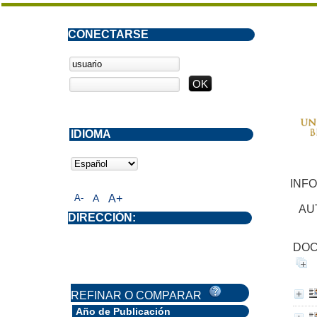
CONECTARSE
IDIOMA
INF
A-
A
A+
AU
DIRECCIÓN:
DOC
REFINAR O COMPARAR
Año de Publicación