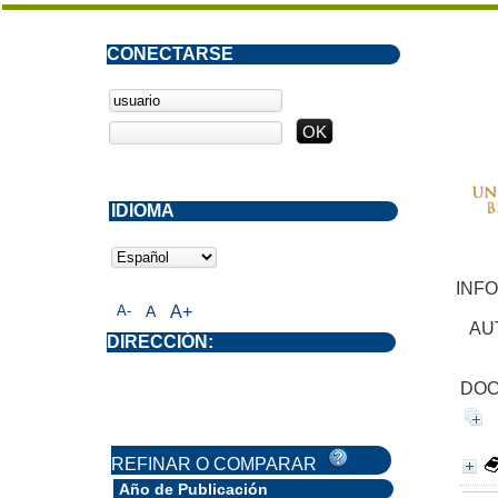
CONECTARSE
IDIOMA
INF
A-
A
A+
AU
DIRECCIÓN:
DOC
REFINAR O COMPARAR
Año de Publicación