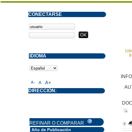
CONECTARSE
IDIOMA
INF
A-
A
A+
AU
DIRECCIÓN:
DOC
REFINAR O COMPARAR
Año de Publicación