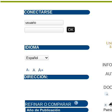
CONECTARSE
IDIOMA
INF
A-
A
A+
AU
DIRECCIÓN:
DOC
REFINAR O COMPARAR
Patri
Año de Publicación