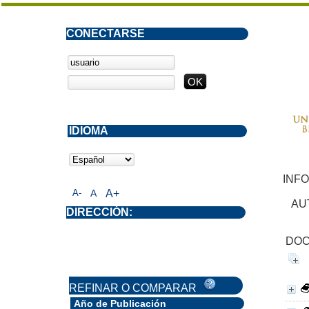
CONECTARSE
IDIOMA
INF
A-
A
A+
AU
DIRECCIÓN:
DOC
REFINAR O COMPARAR
Año de Publicación