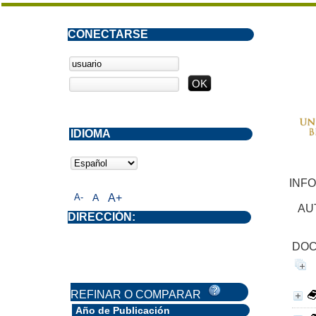
CONECTARSE
IDIOMA
INF
A-
A
A+
AU
DIRECCIÓN:
DOC
REFINAR O COMPARAR
Año de Publicación