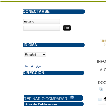
CONECTARSE
IDIOMA
INF
A-
A
A+
AU
DIRECCIÓN:
DOC
REFINAR O COMPARAR
Año de Publicación