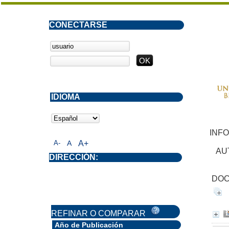
CONECTARSE
IDIOMA
INF
A-
A
A+
AU
DIRECCIÓN:
DOC
REFINAR O COMPARAR
Año de Publicación