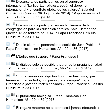
Discurso a los participantes en el congreso
internacional "La libertad religiosa según el derecho
internacional y el conflicto global de los valores" Sala del
Consistorio (viernes 20 de junio de 2014)
/ Papa Francisco I
en Ius Publicum, n.33 (2014)
Discurso a los participantes en la plenaria de la
congregación para la educación católica. Sala Clementina
(jueves 13 de febrero de 2014)
/ Papa Francisco I
en Ius
Publicum, n.33 (2014)
Duc in altum, el pensamiento social de Juan Pablo II
/
Papa Francisco I
en Humanitas, Año 22, n.86 (2017)
L'Église que j'espère
/ Papa Francisco I
El diálogo sólo es posible a partir de la propia identidad
/ Papa Francisco I
en Humanitas, Año 19, n.75 (2014)
"El matrimonio es algo tan lindo, tan hermoso, que
tenemos que cuidarlo, porque es para siempre" Papa
Francisco a jóvenes recién casados
/ Papa Francisco I
en Ius
Publicum, n.38 (2017)
El pluralismo teológico
/ Papa Francisco I
en
Humanitas, Año 20, n.79 (2015)
El regazo materno no se demostró jamas infecundo
/