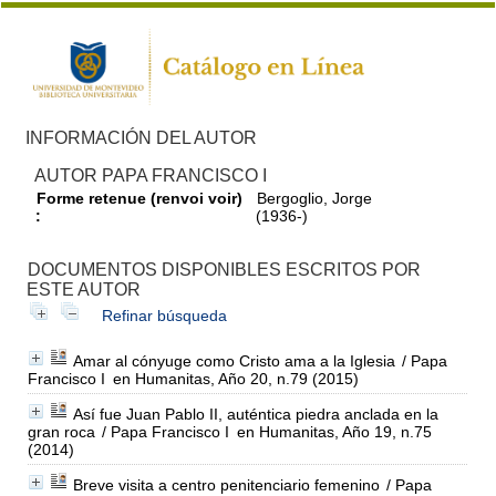
INFORMACIÓN DEL AUTOR
AUTOR PAPA FRANCISCO I
Forme retenue (renvoi voir)
Bergoglio, Jorge
:
(1936-)
DOCUMENTOS DISPONIBLES ESCRITOS POR
ESTE AUTOR
Refinar búsqueda
Amar al cónyuge como Cristo ama a la Iglesia
/ Papa
Francisco I
en Humanitas, Año 20, n.79 (2015)
Así fue Juan Pablo II, auténtica piedra anclada en la
gran roca
/ Papa Francisco I
en Humanitas, Año 19, n.75
(2014)
Breve visita a centro penitenciario femenino
/ Papa