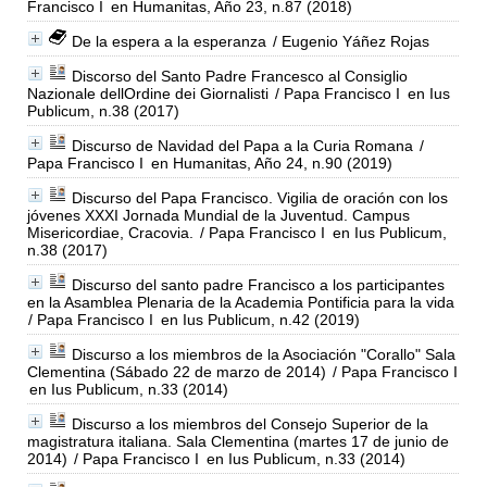
Francisco I
en Humanitas, Año 23, n.87 (2018)
De la espera a la esperanza
/ Eugenio Yáñez Rojas
Discorso del Santo Padre Francesco al Consiglio
Nazionale dellOrdine dei Giornalisti
/ Papa Francisco I
en Ius
Publicum, n.38 (2017)
Discurso de Navidad del Papa a la Curia Romana
/
Papa Francisco I
en Humanitas, Año 24, n.90 (2019)
Discurso del Papa Francisco. Vigilia de oración con los
jóvenes XXXI Jornada Mundial de la Juventud. Campus
Misericordiae, Cracovia.
/ Papa Francisco I
en Ius Publicum,
n.38 (2017)
Discurso del santo padre Francisco a los participantes
en la Asamblea Plenaria de la Academia Pontificia para la vida
/ Papa Francisco I
en Ius Publicum, n.42 (2019)
Discurso a los miembros de la Asociación "Corallo" Sala
Clementina (Sábado 22 de marzo de 2014)
/ Papa Francisco I
en Ius Publicum, n.33 (2014)
Discurso a los miembros del Consejo Superior de la
magistratura italiana. Sala Clementina (martes 17 de junio de
2014)
/ Papa Francisco I
en Ius Publicum, n.33 (2014)