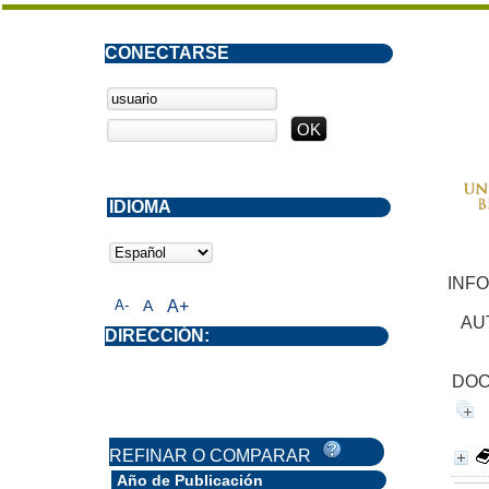
CONECTARSE
IDIOMA
INF
A-
A
A+
AU
DIRECCIÓN:
DOC
REFINAR O COMPARAR
Año de Publicación