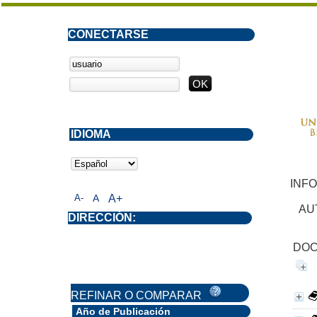
CONECTARSE
IDIOMA
INF
A-
A
A+
AU
DIRECCIÓN:
DOC
REFINAR O COMPARAR
Año de Publicación