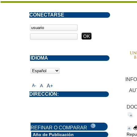
CONECTARSE
IDIOMA
INF
A-
A
A+
AU
DIRECCIÓN:
DOC
REFINAR O COMPARAR
Repub
Año de Publicación