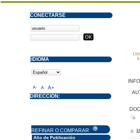
CONECTARSE
IDIOMA
INF
A-
A
A+
AU
DIRECCIÓN:
DOC
REFINAR O COMPARAR
Año de Publicación