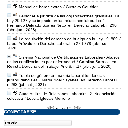
Manual de horas extras
/ Gustavo Gauthier
Personería jurídica de las organizaciones gremiales. La
Ley 20.127 y su impacto en las relaciones laborales
/
Fernando Delgado Soares Netto
en Derecho Laboral, n.290
(abr.-jun., 2023)
La regulación del derecho de huelga en la Ley 19. 889
/
Laura Arévalo
en Derecho Laboral, n.278-279 (abr.-set.,
2020)
Sistema Nacional de Certificaciones Laborales - Abusos
en las certificaciones por enfermedad
/ Carolina Sarroca
en
Revista Derecho del Trabajo, Año 8, n.27 (abr.-jun., 2020)
Tutela de género en materia laboral tendencias
jurisprudenciales
/ María Noel Sayanes
en Derecho Laboral,
n.283 (jul.-set., 2021)
Cuadernillos de Relaciones Laborales, 2. Negociación
colectiva
/ Leticia Iglesias Merrone
page 1/1
CONECTARSE