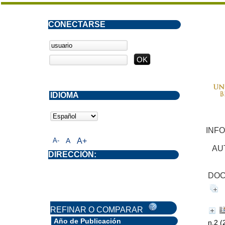
CONECTARSE
IDIOMA
INF
A-
A
A+
AU
DIRECCIÓN:
DOC
REFINAR O COMPARAR
Año de Publicación
n.2 (