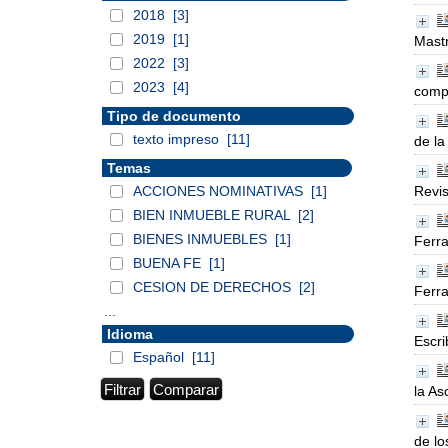
2018
[3]
2019
[1]
Mastr
2022
[3]
2023
[4]
comp
Tipo de documento
texto impreso
[11]
de la
Temas
ACCIONES NOMINATIVAS
[1]
Revis
BIEN INMUEBLE RURAL
[2]
BIENES INMUEBLES
[1]
Ferra
BUENA FE
[1]
CESION DE DERECHOS
[2]
Ferra
...
Idioma
Escri
Español
[11]
la As
de lo