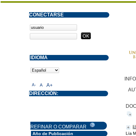
CONECTARSE
IDIOMA
INF
A-
A
A+
AU
DIRECCIÓN:
DOC
REFINAR O COMPARAR
Lía 
Año de Publicación