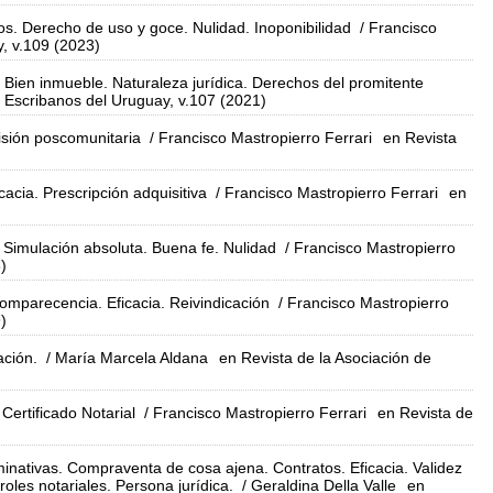
os. Derecho de uso y goce. Nulidad. Inoponibilidad
/ Francisco
y, v.109 (2023)
o. Bien inmueble. Naturaleza jurídica. Derechos del promitente
e Escribanos del Uruguay, v.107 (2021)
visión poscomunitaria
/ Francisco Mastropierro Ferrari
en Revista
acia. Prescripción adquisitiva
/ Francisco Mastropierro Ferrari
en
 Simulación absoluta. Buena fe. Nulidad
/ Francisco Mastropierro
)
mparecencia. Eficacia. Reivindicación
/ Francisco Mastropierro
)
ación.
/ María Marcela Aldana
en Revista de la Asociación de
ertificado Notarial
/ Francisco Mastropierro Ferrari
en Revista de
nativas. Compraventa de cosa ajena. Contratos. Eficacia. Validez
troles notariales. Persona jurídica.
/ Geraldina Della Valle
en