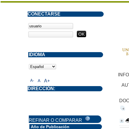
CONECTARSE
IDIOMA
INF
A-
A
A+
AU
DIRECCIÓN:
DOC
REFINAR O COMPARAR
Año de Publicación