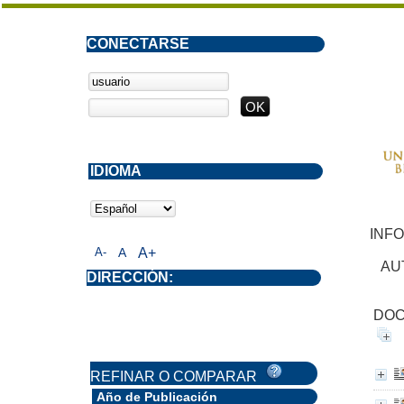
CONECTARSE
IDIOMA
INF
A-
A
A+
AU
DIRECCIÓN:
DOC
REFINAR O COMPARAR
Año de Publicación