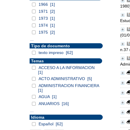
1966
[1]
1980
1971
[2]
1973
[1]
Estud
1974
[1]
1975
[2]
(01/
...
Tipo de documento
n.37 
texto impreso
[62]
Temas
Admin
ACCESO A LA INFORMACION
[1]
ACTO ADMINISTRATIVO
[5]
ADMINISTRACION FINANCIERA
[1]
AGUA
[1]
ANUARIOS
[16]
...
Idioma
Español
[62]