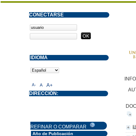
CONECTARSE
IDIOMA
INF
A-
A
A+
AU
DIRECCIÓN:
DOC
REFINAR O COMPARAR
Año de Publicación