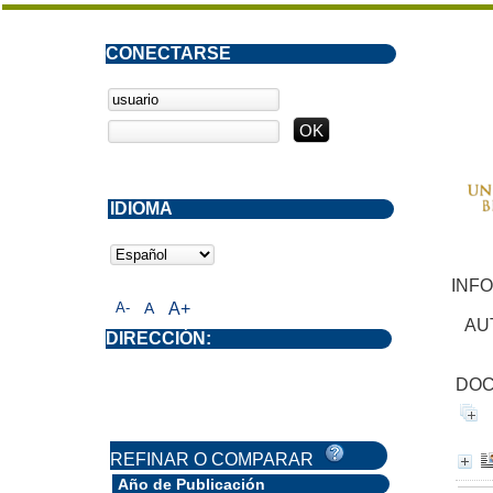
CONECTARSE
IDIOMA
INF
A-
A
A+
AU
DIRECCIÓN:
DOC
REFINAR O COMPARAR
Año de Publicación