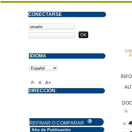
CONECTARSE
IDIOMA
INF
A-
A
A+
AU
DIRECCIÓN:
DOC
REFINAR O COMPARAR
Año de Publicación