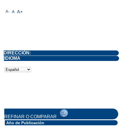
A-
A
A+
DIRECCIÓN:
IDIOMA
REFINAR O COMPARAR
Año de Publicación