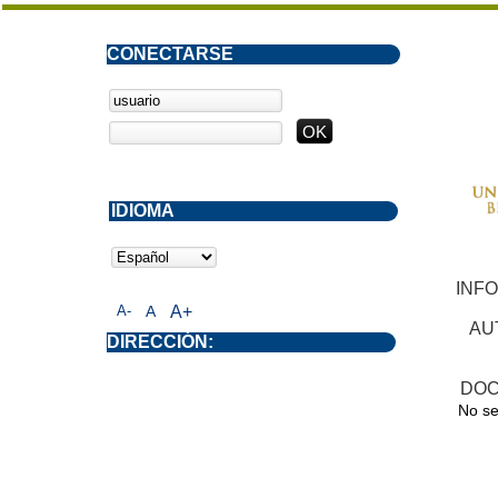
CONECTARSE
IDIOMA
INF
A-
A
A+
AU
DIRECCIÓN:
DOC
No se