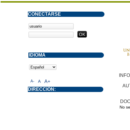
CONECTARSE
IDIOMA
INF
A-
A
A+
AU
DIRECCIÓN:
DOC
No se