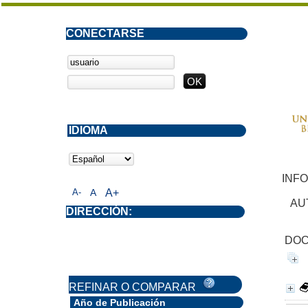
CONECTARSE
IDIOMA
INF
A-
A
A+
AU
DIRECCIÓN:
DOC
REFINAR O COMPARAR
Año de Publicación