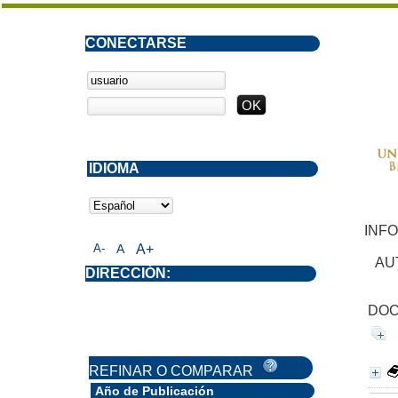
CONECTARSE
IDIOMA
INF
A-
A
A+
AU
DIRECCIÓN:
DOC
REFINAR O COMPARAR
Año de Publicación