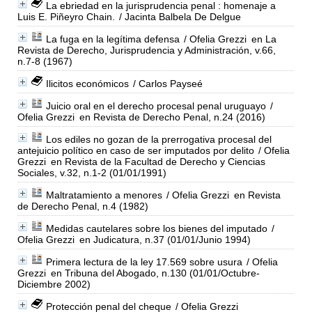
La ebriedad en la jurisprudencia penal : homenaje a
Luis E. Piñeyro Chain.
/ Jacinta Balbela De Delgue
La fuga en la legítima defensa
/ Ofelia Grezzi
en La
Revista de Derecho, Jurisprudencia y Administración, v.66,
n.7-8 (1967)
Ilicitos económicos
/ Carlos Payseé
Juicio oral en el derecho procesal penal uruguayo
/
Ofelia Grezzi
en Revista de Derecho Penal, n.24 (2016)
Los ediles no gozan de la prerrogativa procesal del
antejuicio político en caso de ser imputados por delito
/ Ofelia
Grezzi
en Revista de la Facultad de Derecho y Ciencias
Sociales, v.32, n.1-2 (01/01/1991)
Maltratamiento a menores
/ Ofelia Grezzi
en Revista
de Derecho Penal, n.4 (1982)
Medidas cautelares sobre los bienes del imputado
/
Ofelia Grezzi
en Judicatura, n.37 (01/01/Junio 1994)
Primera lectura de la ley 17.569 sobre usura
/ Ofelia
Grezzi
en Tribuna del Abogado, n.130 (01/01/Octubre-
Diciembre 2002)
Protección penal del cheque
/ Ofelia Grezzi