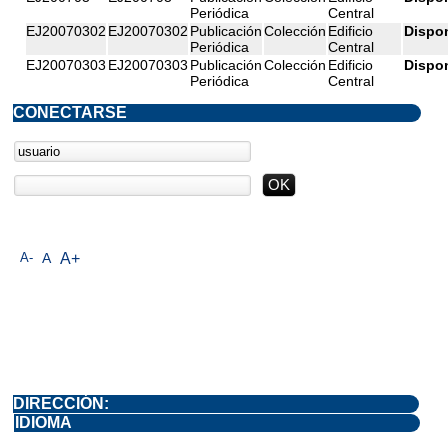
Periódica
Central
EJ20070302
EJ20070302
Publicación
Colección
Edificio
Dispo
Periódica
Central
EJ20070303
EJ20070303
Publicación
Colección
Edificio
Dispo
Periódica
Central
CONECTARSE
A-
A
A+
DIRECCIÓN:
IDIOMA