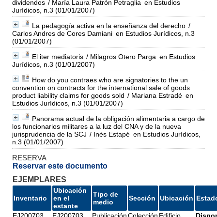
dividendos
/ María Laura Patrón Petraglia
en Estudios
Jurídicos, n.3 (01/01/2007)
La pedagogía activa en la enseñanza del derecho
/
Carlos Andres de Cores Damiani
en Estudios Jurídicos, n.3
(01/01/2007)
El iter mediatoris
/ Milagros Otero Parga
en Estudios
Jurídicos, n.3 (01/01/2007)
How do you contraes who are signatories to the un
convention on contracts for the international sale of goods
product liability claims for goods sold
/ Mariana Estradé
en
Estudios Jurídicos, n.3 (01/01/2007)
Panorama actual de la obligación alimentaria a cargo de
los funcionarios militares a la luz del CNA y de la nueva
jurisprudencia de la SCJ
/ Inés Estapé
en Estudios Jurídicos,
n.3 (01/01/2007)
RESERVA
Reservar este documento
EJEMPLARES
Ubicación
Tipo de
Inventario
en el
Sección
Ubicación
Estad
medio
estante
EJ200703
EJ200703
Publicación
Colección
Edificio
Dispo