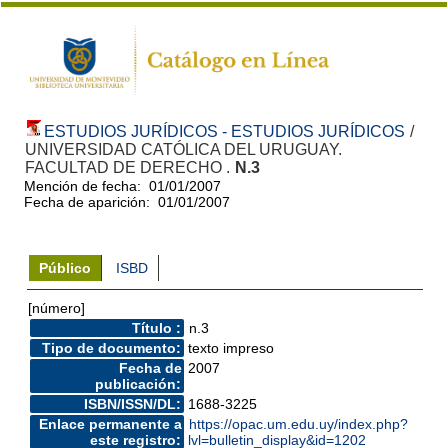
ESTUDIOS JURÍDICOS - ESTUDIOS JURÍDICOS
/
UNIVERSIDAD CATÓLICA DEL URUGUAY.
FACULTAD DE DERECHO .
N.3
Mención de fecha: 01/01/2007
Fecha de aparición: 01/01/2007
Público
ISBD
[número]
Título :
n.3
Tipo de documento:
texto impreso
Fecha de
2007
publicación:
ISBN/ISSN/DL:
1688-3225
Enlace permanente a
https://opac.um.edu.uy/index.php?
este registro:
lvl=bulletin_display&id=1202