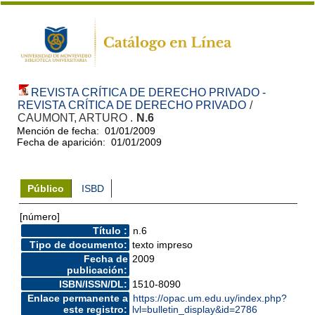
REVISTA CRÍTICA DE DERECHO PRIVADO -
REVISTA CRÍTICA DE DERECHO PRIVADO
/
CAUMONT, ARTURO .
N.6
Mención de fecha: 01/01/2009
Fecha de aparición: 01/01/2009
Público
ISBD
[número]
Título :
n.6
Tipo de documento:
texto impreso
Fecha de
2009
publicación:
ISBN/ISSN/DL:
1510-8090
Enlace permanente a
https://opac.um.edu.uy/index.php?
este registro:
lvl=bulletin_display&id=2786