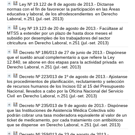
Ley Nº 19.122 de 8 de agosto de 2013.- Díctanse
normas con el fin de favorecer la participación en las Áreas
educativa y laboral, de los afrodescendientes
en Derecho
Laboral, n.251 (jul.-set. 2013)
Ley Nº 19.123 de 20 de agosto de 2013.- Facúltase al
MTSS a extender por un plazo de hasta doce meses el
subsidio por desempleo de los trabajadores del sector
citricultura
en Derecho Laboral, n.251 (jul.-set. 2013)
Decreto Nº 186/013 de 27 de junio de 2013.- Dispónese
que el sueldo anual complementario a que refiere la Ley
12.840, se abone en dos etapas para la actividad privada
en
Derecho Laboral, n.251 (jul.-set. 2013)
Decreto Nº 223/013 de 1º de agosto de 2013.- Ajústanse
los procedimientos de planificación, reclutamiento y selección
de recursos humanos de los Incisos 02 al 15 del Presupuesto
Nacional, llevados a cabo por la Oficina Nacional del Servicio
Civil
en Derecho Laboral, n.251 (jul.-set. 2013)
Decreto Nº 235/013 de 9 de agosto de 2013.- Dispónese
que las Instituciones de Asistencia Médica Colectiva sólo
podrán cobrar una tasa moderadora equivalente al valor de un
ticket de medicamento, por cada tratamiento con antibióticos
que se dispense
en Derecho Laboral, n.251 (jul.-set. 2013)
Decreto Nº 259/013 de 23 de agosto de 2013.-