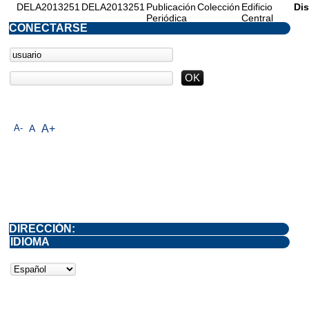
DELA2013251
DELA2013251
Publicación
Colección
Edificio
Di
Periódica
Central
CONECTARSE
A-
A
A+
DIRECCIÓN:
IDIOMA