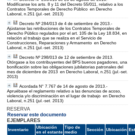
Modifícanse los arts. 8 y 11 del Decreto 55/011, relativo a los
Contratos Temporales de Derecho Público
en Derecho
Laboral, n.251 (jul.-set. 2013)
Decreto Nº 284/013 de 4 de setiembre de 2013.-
Ajústanse las retribuciones de los Contratos Temporales de
Derecho Público regulados por el art. 105 de la Ley 18.834, en
relación al trabajo que se realiza en el Servicio de
Construcciones, Reparaciones y Armamento
en Derecho
Laboral, n.251 (jul.-set. 2013)
Decreto Nº 298/013 de 12 de setiembre de 2013.
Otórgase a los contribuyentes del BPS buenos pagadores, una
bonificación sobre las obligaciones jubilatorias patronales del
mes de diciembre de 2013
en Derecho Laboral, n.251 (jul.-set.
2013)
Acordada N° 7.767 de 14 de agosto de 2013.-
Apruébase el reglamento relativo a las denuncias de acoso,
violencia y/o discriminación en el lugar de trabajo
en Derecho
Laboral, n.251 (jul.-set. 2013)
RESERVA
Reservar este documento
EJEMPLARES
Ubicación
Tipo de
Inventario
Sección
Ubicación
Es
en el estante
medio