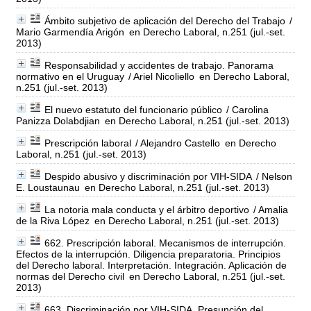
Ámbito subjetivo de aplicación del Derecho del Trabajo
/
Mario Garmendía Arigón
en Derecho Laboral, n.251 (jul.-set.
2013)
Responsabilidad y accidentes de trabajo. Panorama
normativo en el Uruguay
/ Ariel Nicoliello
en Derecho Laboral,
n.251 (jul.-set. 2013)
El nuevo estatuto del funcionario público
/ Carolina
Panizza Dolabdjian
en Derecho Laboral, n.251 (jul.-set. 2013)
Prescripción laboral
/ Alejandro Castello
en Derecho
Laboral, n.251 (jul.-set. 2013)
Despido abusivo y discriminación por VIH-SIDA
/ Nelson
E. Loustaunau
en Derecho Laboral, n.251 (jul.-set. 2013)
La notoria mala conducta y el árbitro deportivo
/ Amalia
de la Riva López
en Derecho Laboral, n.251 (jul.-set. 2013)
662. Prescripción laboral. Mecanismos de interrupción.
Efectos de la interrupción. Diligencia preparatoria. Principios
del Derecho laboral. Interpretación. Integración. Aplicación de
normas del Derecho civil
en Derecho Laboral, n.251 (jul.-set.
2013)
663. Discriminación por VIH-SIDA. Presunción del