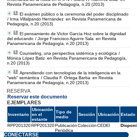
Revista Panamericana de Pedagogía, n.20 (2013)
El exámen público o la ceremonia del poder disciplinado
/ Irma Villalpando Hernández
en Revista Panamericana de
Pedagogía, n.20 (2013)
El pensamiento de Víctor García Hoz sobre la dignidad
del educando
/ Jorge Francisco Aguirre Sala
en Revista
Panamericana de Pedagogía, n.20 (2013)
Counseling, una perspectiva sistémica y ecológica
/
Mónica López Batiz
en Revista Panamericana de Pedagogía,
n.20 (2013)
Aprendiendo con tecnologías de la inteligencia en la
"web" semántica
/ Claudia F. Ortega Barba
en Revista
Panamericana de Pedagogía, n.20 (2013)
RESERVA
Reservar este documento
EJEMPLARES
Ubicación
Tipo de
Inventario
en el
Sección
Ubicación
Estado
medio
estante
RPP201320
RPP201320
Publicación
Colección
CEDEI
Disponi
Periódica
CONECTARSE