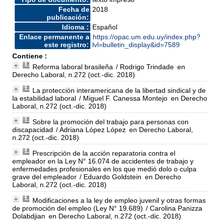
Fecha de
2018
publicación:
Idioma :
Español
Enlace permanente a
https://opac.um.edu.uy/index.php?
este registro:
lvl=bulletin_display&id=7589
Contiene :
Reforma laboral brasileña
/ Rodrigo Trindade
en
Derecho Laboral, n.272 (oct.-dic. 2018)
La protección interamericana de la libertad sindical y de
la estabilidad laboral
/ Miguel F. Canessa Montejo
en Derecho
Laboral, n.272 (oct.-dic. 2018)
Sobre la promoción del trabajo para personas con
discapacidad
/ Adriana López López
en Derecho Laboral,
n.272 (oct.-dic. 2018)
Prescripción de la acción reparatoria contra el
empleador en la Ley N° 16.074 de accidentes de trabajo y
enfermedades profesionales en los que medió dolo o culpa
grave del empleador
/ Eduardo Goldstein
en Derecho
Laboral, n.272 (oct.-dic. 2018)
Modificaciones a la ley de empleo juvenil y otras formas
de promoción del empleo (Ley N° 19.689)
/ Carolina Panizza
Dolabdjian
en Derecho Laboral, n.272 (oct.-dic. 2018)