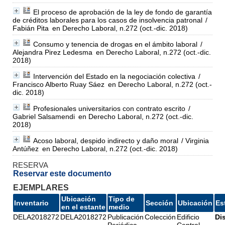
El proceso de aprobación de la ley de fondo de garantía
de créditos laborales para los casos de insolvencia patronal
/
Fabián Pita
en Derecho Laboral, n.272 (oct.-dic. 2018)
Consumo y tenencia de drogas en el ámbito laboral
/
Alejandra Pirez Ledesma
en Derecho Laboral, n.272 (oct.-dic.
2018)
Intervención del Estado en la negociación colectiva
/
Francisco Alberto Ruay Sáez
en Derecho Laboral, n.272 (oct.-
dic. 2018)
Profesionales universitarios con contrato escrito
/
Gabriel Salsamendi
en Derecho Laboral, n.272 (oct.-dic.
2018)
Acoso laboral, despido indirecto y daño moral
/ Virginia
Antúñez
en Derecho Laboral, n.272 (oct.-dic. 2018)
RESERVA
Reservar este documento
EJEMPLARES
Ubicación
Tipo de
Inventario
Sección
Ubicación
Es
en el estante
medio
DELA2018272
DELA2018272
Publicación
Colección
Edificio
Di
Periódica
Central