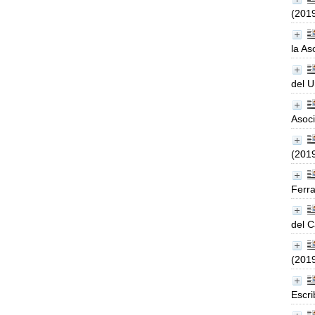
(201
la As
del U
Asoci
(201
Ferra
del 
(201
Escri