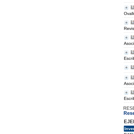
Ovall
Revis
Asoci
Escri
Asoci
Escri
RES
Rese
EJE
Inve