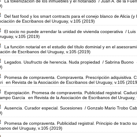
La tokenización de los inmuebles y el notariado
/ Juan A. de la Fuen
9)
Del fast food y los smart contracts para el conejo blanco de Alicia (y 
ociación de Escribanos del Uruguay, v.105 (2019)
El socio no puede arrendar la unidad de vivienda cooperativa
/ Luis
ruguay, v.105 (2019)
La función notarial en el estudio del título dominial y en el asesoram
ación de Escribanos del Uruguay, v.105 (2019)
Legados. Usufructo de herencia. Nuda propiedad
/ Sabrina Buono
9)
Promesa de compraventa. Compraventa. Prescripción adquisitiva. Co
ri
en Revista de la Asociación de Escribanos del Uruguay, v.105 (2019
Expropiación. Promesa de compraventa. Publicidad registral. Cad
Campo García
en Revista de la Asociación de Escribanos del Uruguay,
Ausencia. Curador especial. Sucesiones
/ Gonzalo Mario Trobo Cab
9)
Promesa de compraventa. Publicidad registral. Principio de tracto s
banos del Uruguay, v.105 (2019)