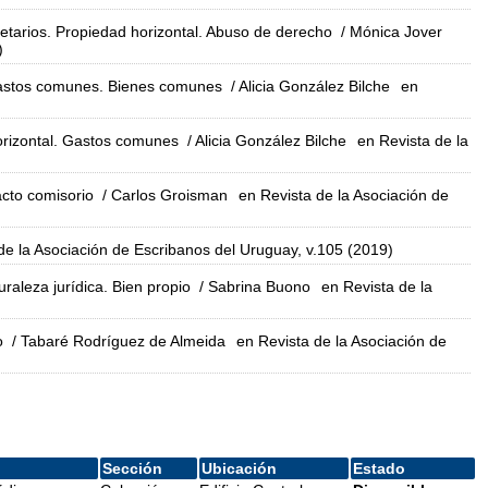
arios. Propiedad horizontal. Abuso de derecho
/ Mónica Jover
)
 Gastos comunes. Bienes comunes
/ Alicia González Bilche
en
rizontal. Gastos comunes
/ Alicia González Bilche
en Revista de la
cto comisorio
/ Carlos Groisman
en Revista de la Asociación de
de la Asociación de Escribanos del Uruguay, v.105 (2019)
raleza jurídica. Bien propio
/ Sabrina Buono
en Revista de la
o
/ Tabaré Rodríguez de Almeida
en Revista de la Asociación de
Sección
Ubicación
Estado