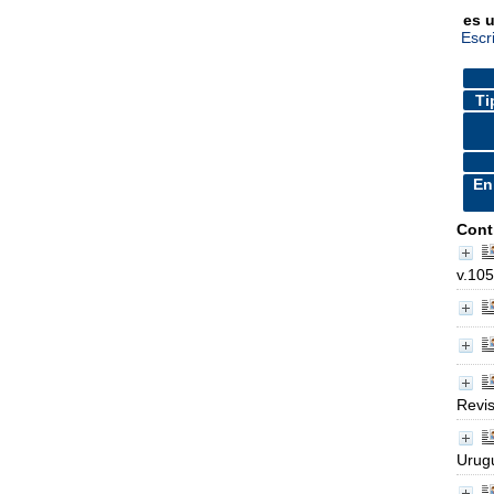
es 
Escr
Ti
En
Cont
v.105
Revis
Urugu