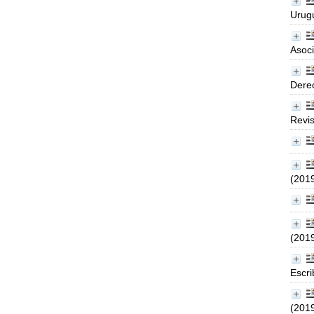
Urugu
Asoci
Dere
Revis
(201
(201
Escri
(201