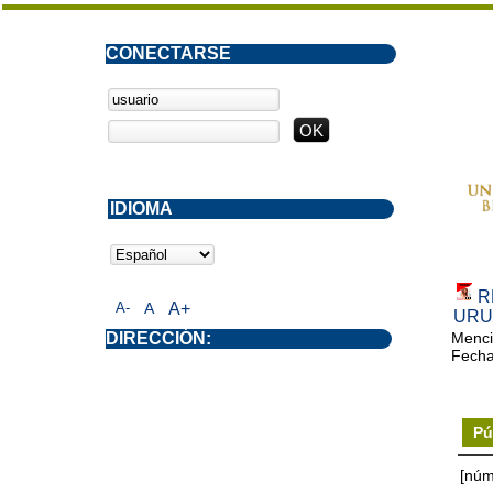
CONECTARSE
IDIOMA
R
A-
A
A+
URU
DIRECCIÓN:
Menci
Fecha
Pú
[núm