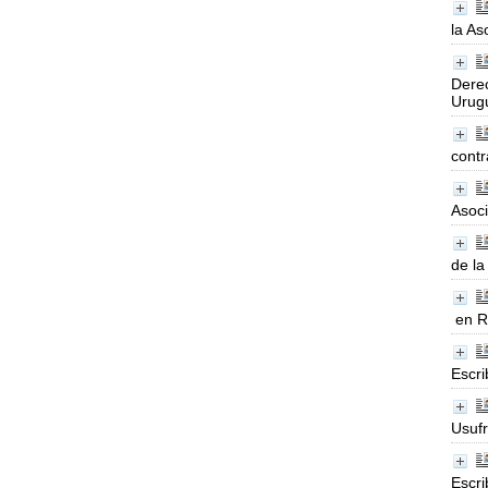
la As
Derec
Urugu
contr
Asoci
de la
en R
Escri
Usufr
Escri