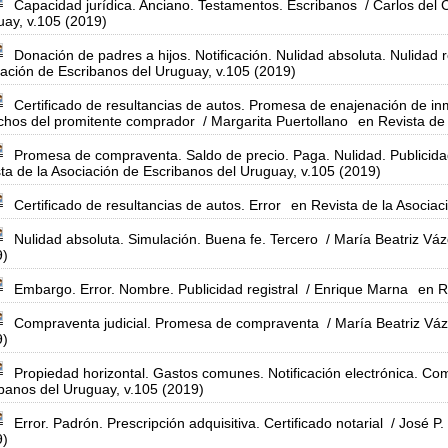
Capacidad jurídica. Anciano. Testamentos. Escribanos
/ Carlos del
ay, v.105 (2019)
Donación de padres a hijos. Notificación. Nulidad absoluta. Nulidad r
ación de Escribanos del Uruguay, v.105 (2019)
Certificado de resultancias de autos. Promesa de enajenación de in
chos del promitente comprador
/ Margarita Puertollano
en Revista de
Promesa de compraventa. Saldo de precio. Paga. Nulidad. Publicidad 
ta de la Asociación de Escribanos del Uruguay, v.105 (2019)
Certificado de resultancias de autos. Error
en Revista de la Asociac
Nulidad absoluta. Simulación. Buena fe. Tercero
/ María Beatriz Vá
9)
Embargo. Error. Nombre. Publicidad registral
/ Enrique Marna
en R
Compraventa judicial. Promesa de compraventa
/ María Beatriz Vá
9)
Propiedad horizontal. Gastos comunes. Notificación electrónica. C
banos del Uruguay, v.105 (2019)
Error. Padrón. Prescripción adquisitiva. Certificado notarial
/ José P. I
9)