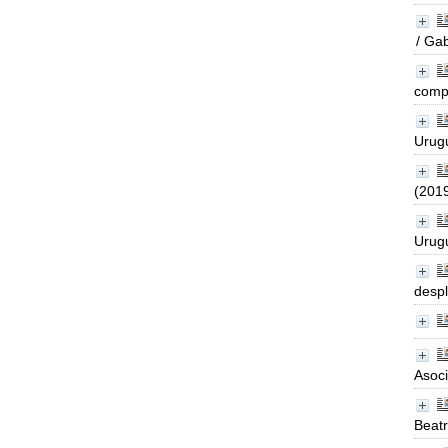
/ Gab
comp
Urugu
(201
Urugu
desp
Asoci
Beatr