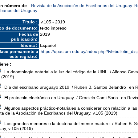
un número de
Revista de la Asociación de Escribanos del Uruguay. R
ibanos del Uruguay
Título :
v.105 - 2019
po de documento:
texto impreso
Fecha de
2019
publicación:
Idioma :
Español
lace permanente a
https://opac.um.edu.uy/index.php?lvl=bulletin_di
este registro:
iene :
La deontología notarial a la luz del código de la UINL
/ Alfonso Cava
 (2019)
Día del escribano uruguayo 2019
/ Ruben B. Santos Belandro
en R
El protocolo electrónico en Uruguay
/ Graciela Cami Soria
en Revis
Algunos aspectos práctico-notariales a considerar con relación a la
ta de la Asociación de Escribanos del Uruguay, v.105 (2019)
Los grandes menores o la doctrina del menor maduro
/ Ruben B. S
ay, v.105 (2019)