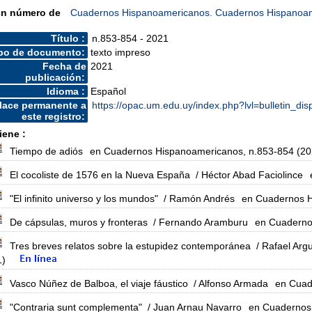
un número de
Cuadernos Hispanoamericanos. Cuadernos Hispanoa
Título :
n.853-854 - 2021
po de documento:
texto impreso
Fecha de
2021
publicación:
Idioma :
Español
lace permanente a
https://opac.um.edu.uy/index.php?lvl=bulletin_di
este registro:
iene :
Tiempo de adiós
en Cuadernos Hispanoamericanos, n.853-854 (20
El cocoliste de 1576 en la Nueva España
/ Héctor Abad Faciolince
"El infinito universo y los mundos"
/ Ramón Andrés
en Cuadernos H
De cápsulas, muros y fronteras
/ Fernando Aramburu
en Cuaderno
Tres breves relatos sobre la estupidez contemporánea
/ Rafael Arg
1)
Vasco Núñez de Balboa, el viaje fáustico
/ Alfonso Armada
en Cuad
"Contraria sunt complementa"
/ Juan Arnau Navarro
en Cuadernos