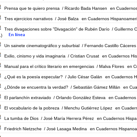
Prensa que te quiero prensa
/ Ricardo Bada Hansen
en Cuadernos
Tres ejercicios narrativos
/ José Balza
en Cuadernos Hispanoameri
Tres divagaciones sobre "Divagación" de Rubén Darío
/ Guillermo 
1)
Un sainete cinematográfico y suburbial
/ Fernando Castillo Cáceres
Exilio, cinismo y vida imaginaria
/ Cristian Crusat
en Cuadernos His
Manual para el crítico literario en emergencias
/ Malva Flores
en C
¿Qué es la poesía especular?
/ Julio César Galán
en Cuadernos H
¿Dónde se encuentra la verdad?
/ Sebastián Gámez Millán
en Cua
El parlanchín extraviado
/ Orlando González Esteva
en Cuadernos 
El vocabulario de la pobreza
/ Menchu Gutiérrez López
en Cuadern
La tumba de Dios
/ José María Herrera Pérez
en Cuadernos Hispa
Friedrich Nietzsche
/ José Lasaga Medina
en Cuadernos Hispanoa