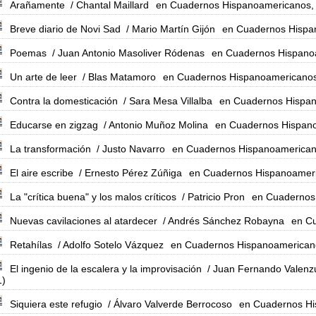
Arañamente
/ Chantal Maillard
en Cuadernos Hispanoamericanos, 
Breve diario de Novi Sad
/ Mario Martín Gijón
en Cuadernos Hispa
Poemas
/ Juan Antonio Masoliver Ródenas
en Cuadernos Hispano
Un arte de leer
/ Blas Matamoro
en Cuadernos Hispanoamericanos
Contra la domesticación
/ Sara Mesa Villalba
en Cuadernos Hispan
Educarse en zigzag
/ Antonio Muñoz Molina
en Cuadernos Hispano
La transformación
/ Justo Navarro
en Cuadernos Hispanoamerican
El aire escribe
/ Ernesto Pérez Zúñiga
en Cuadernos Hispanoameri
La "crítica buena" y los malos críticos
/ Patricio Pron
en Cuadernos
Nuevas cavilaciones al atardecer
/ Andrés Sánchez Robayna
en C
Retahílas
/ Adolfo Sotelo Vázquez
en Cuadernos Hispanoamericano
El ingenio de la escalera y la improvisación
/ Juan Fernando Valen
1)
Siquiera este refugio
/ Álvaro Valverde Berrocoso
en Cuadernos Hi