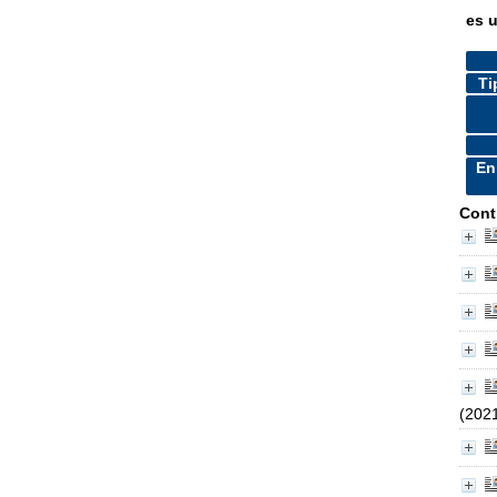
es 
Ti
En
Cont
(202