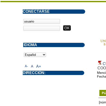
CONECTARSE
IDIOMA
C
A-
A
A+
COO
DIRECCIÓN:
Menci
Fecha
Pú
[núm