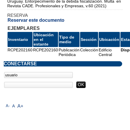
Uruguay. Entorpecimiento de la debida fiscalización. Multa
en
Revista CADE. Profesionales y Empresas, v.60 (2021)
RESERVA
Reservar este documento
EJEMPLARES
Ubicación
Tipo de
Inventario
en el
Sección
Ubicación
Est
medio
estante
RCPE202160
RCPE202160
Publicación
Colección
Edificio
Disp
Periódica
Central
CONECTARSE
A-
A
A+