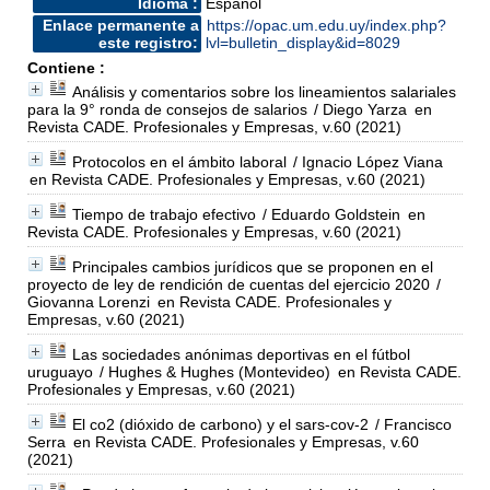
Idioma :
Español
Enlace permanente a
https://opac.um.edu.uy/index.php?
este registro:
lvl=bulletin_display&id=8029
Contiene :
Análisis y comentarios sobre los lineamientos salariales
para la 9° ronda de consejos de salarios
/ Diego Yarza
en
Revista CADE. Profesionales y Empresas, v.60 (2021)
Protocolos en el ámbito laboral
/ Ignacio López Viana
en Revista CADE. Profesionales y Empresas, v.60 (2021)
Tiempo de trabajo efectivo
/ Eduardo Goldstein
en
Revista CADE. Profesionales y Empresas, v.60 (2021)
Principales cambios jurídicos que se proponen en el
proyecto de ley de rendición de cuentas del ejercicio 2020
/
Giovanna Lorenzi
en Revista CADE. Profesionales y
Empresas, v.60 (2021)
Las sociedades anónimas deportivas en el fútbol
uruguayo
/ Hughes & Hughes (Montevideo)
en Revista CADE.
Profesionales y Empresas, v.60 (2021)
El co2 (dióxido de carbono) y el sars-cov-2
/ Francisco
Serra
en Revista CADE. Profesionales y Empresas, v.60
(2021)