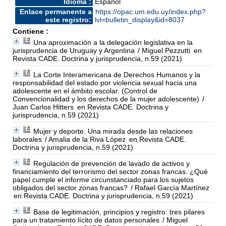
Idioma :
Español
Enlace permanente a
https://opac.um.edu.uy/index.php?
este registro:
lvl=bulletin_display&id=8037
Contiene :
Una aproximación a la delegación legislativa en la
jurisprudencia de Uruguay y Argentina
/ Miguel Pezzutti
en
Revista CADE. Doctrina y jurisprudencia, n.59 (2021)
La Corte Interamericana de Derechos Humanos y la
responsabilidad del estado por violencia sexual hacia una
adolescente en el ámbito escolar. (Control de
Convencionalidad y los derechos de la mujer adolescente)
/
Juan Carlos Hitters
en Revista CADE. Doctrina y
jurisprudencia, n.59 (2021)
Mujer y deporte. Una mirada desde las relaciones
laborales
/ Amalia de la Riva López
en Revista CADE.
Doctrina y jurisprudencia, n.59 (2021)
Regulación de prevención de lavado de activos y
financiamiento del terrorismo del sector zonas francas. ¿Qué
papel cumple el informe circunstanciado para los sujetos
obligados del sector zonas francas?
/ Rafael García Martínez
en Revista CADE. Doctrina y jurisprudencia, n.59 (2021)
Base de legitimación, principios y registro: tres pilares
para un tratamiento lícito de datos personales
/ Miguel