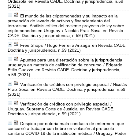
Ordiozola
en Revista CADE. Doctrina y jurisprudencia, n.59
(2021)
El mundo de las criptomonedas y su impacto en la
prevención de lavado de activos y financiamiento del
terrorismo. Análisis crítico del reciente proyecto de ley sobre
criptomonedas en Uruguay
/ Nicolás Praiz Sosa
en Revista
CADE. Doctrina y jurisprudencia, n.59 (2021)
Free Shops
/ Hugo Ferreira Arizaga
en Revista CADE.
Doctrina y jurisprudencia, n.59 (2021)
Apuntes para una disertación sobre la jurisprudencia
uruguaya en materia de calificación de concurso
/ Edgardo
Ettlin Guazzo
en Revista CADE. Doctrina y jurisprudencia,
n.59 (2021)
Verificación de créditos con privilegio especial
/ Nicolás
Praiz Sosa
en Revista CADE. Doctrina y jurisprudencia, n.59
(2021)
Verificación de créditos con privilegio especial
/
Uruguay. Suprema Corte de Justicia
en Revista CADE.
Doctrina y jurisprudencia, n.59 (2021)
Despido por notoria mala conducta de enfermero que
concurrió a trabajar con fiebre en violación al protocolo
sanitario COVID-19 de la institución médica
/ Uruguay. Poder