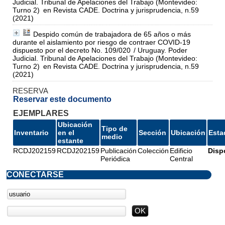
Judicial. Tribunal de Apelaciones del Trabajo (Montevideo:
Turno 2)
en Revista CADE. Doctrina y jurisprudencia, n.59
(2021)
Despido común de trabajadora de 65 años o más
durante el aislamiento por riesgo de contraer COVID-19
dispuesto por el decreto No. 109/020
/ Uruguay. Poder
Judicial. Tribunal de Apelaciones del Trabajo (Montevideo:
Turno 2)
en Revista CADE. Doctrina y jurisprudencia, n.59
(2021)
RESERVA
Reservar este documento
EJEMPLARES
Ubicación
Tipo de
Inventario
en el
Sección
Ubicación
Esta
medio
estante
RCDJ202159
RCDJ202159
Publicación
Colección
Edificio
Disp
Periódica
Central
CONECTARSE