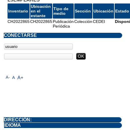
Ubicación
Tipo de
Inventario
en el
Sección
Ubicación
Estado
medio
estante
CH2022865
CH2022865
Publicación
Colección
CEDEI
Disponi
Periódica
CONECTARSE
A-
A
A+
DIRECCIÓN:
IDIOMA