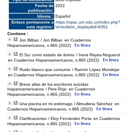
Fecha de
2022
publicación:
Idioma :
Español
Enlace permanente a
https://opac.um.edu.uy/index.php?
este registro:
lvl=bulletin_display&id=8351
Contiene :
Jon Bilbao
/ Jon Bilbao
en Cuadernos
Hispanoamericanos, n.865 (2022)
El Sur como estado de ánimo
/ Irene Reyes-Noguerol
en Cuadernos Hispanoamericanos, n.865 (2022)
Ruido blanco que consume
/ Ramón López Mondejar
en Cuadernos Hispanoamericanos, n.865 (2022)
Breve atlas de los escritores suicidas
hispanoamericanos
/ Pere Rojo
en Cuadernos
Hispanoamericanos, n.865 (2022)
Una piscina en mi estómago
/ Almudena Sánchez
en
Cuadernos Hispanoamericanos, n.865 (2022)
Clarificaciones
/ Eloy Fernández Porta
en Cuadernos
Hispanoamericanos, n.865 (2022)