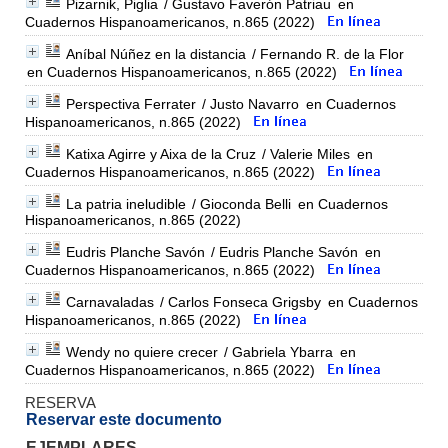
Pizarnik, Piglia
/ Gustavo Faverón Patriau
en
Cuadernos Hispanoamericanos, n.865 (2022)
Aníbal Núñez en la distancia
/ Fernando R. de la Flor
en Cuadernos Hispanoamericanos, n.865 (2022)
Perspectiva Ferrater
/ Justo Navarro
en Cuadernos
Hispanoamericanos, n.865 (2022)
Katixa Agirre y Aixa de la Cruz
/ Valerie Miles
en
Cuadernos Hispanoamericanos, n.865 (2022)
La patria ineludible
/ Gioconda Belli
en Cuadernos
Hispanoamericanos, n.865 (2022)
Eudris Planche Savón
/ Eudris Planche Savón
en
Cuadernos Hispanoamericanos, n.865 (2022)
Carnavaladas
/ Carlos Fonseca Grigsby
en Cuadernos
Hispanoamericanos, n.865 (2022)
Wendy no quiere crecer
/ Gabriela Ybarra
en
Cuadernos Hispanoamericanos, n.865 (2022)
RESERVA
Reservar este documento
EJEMPLARES