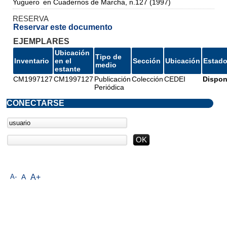
Yuguero
en Cuadernos de Marcha, n.127 (1997)
RESERVA
Reservar este documento
EJEMPLARES
Ubicación
Tipo de
Inventario
en el
Sección
Ubicación
Estad
medio
estante
CM1997127
CM1997127
Publicación
Colección
CEDEI
Dispon
Periódica
CONECTARSE
A-
A
A+