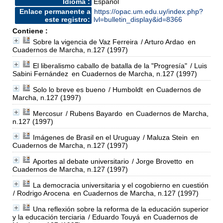
Idioma :
Español
Enlace permanente a
https://opac.um.edu.uy/index.php?
este registro:
lvl=bulletin_display&id=8366
Contiene :
Sobre la vigencia de Vaz Ferreira
/ Arturo Ardao
en
Cuadernos de Marcha, n.127 (1997)
El liberalismo caballo de batalla de la "Progresía"
/ Luis
Sabini Fernández
en Cuadernos de Marcha, n.127 (1997)
Solo lo breve es bueno
/ Humboldt
en Cuadernos de
Marcha, n.127 (1997)
Mercosur
/ Rubens Bayardo
en Cuadernos de Marcha,
n.127 (1997)
Imágenes de Brasil en el Uruguay
/ Maluza Stein
en
Cuadernos de Marcha, n.127 (1997)
Aportes al debate universitario
/ Jorge Brovetto
en
Cuadernos de Marcha, n.127 (1997)
La democracia universitaria y el cogobierno en cuestión
/ Rodrigo Arocena
en Cuadernos de Marcha, n.127 (1997)
Una reflexión sobre la reforma de la educación superior
y la educación terciaria
/ Eduardo Touyá
en Cuadernos de