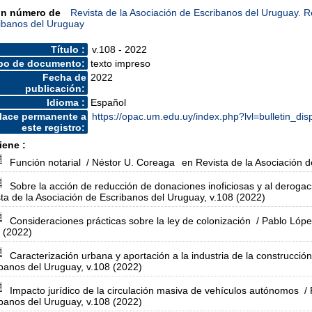
un número de
Revista de la Asociación de Escribanos del Uruguay. R
ibanos del Uruguay
Título :
v.108 - 2022
po de documento:
texto impreso
Fecha de
2022
publicación:
Idioma :
Español
lace permanente a
https://opac.um.edu.uy/index.php?lvl=bulletin_di
este registro:
iene :
Función notarial
/ Néstor U. Coreaga
en Revista de la Asociación 
Sobre la acción de reducción de donaciones inoficiosas y al derogaci
ta de la Asociación de Escribanos del Uruguay, v.108 (2022)
Consideraciones prácticas sobre la ley de colonización
/ Pablo Lópe
 (2022)
Caracterización urbana y aportación a la industria de la construcción
banos del Uruguay, v.108 (2022)
Impacto jurídico de la circulación masiva de vehículos autónomos
/ 
banos del Uruguay, v.108 (2022)