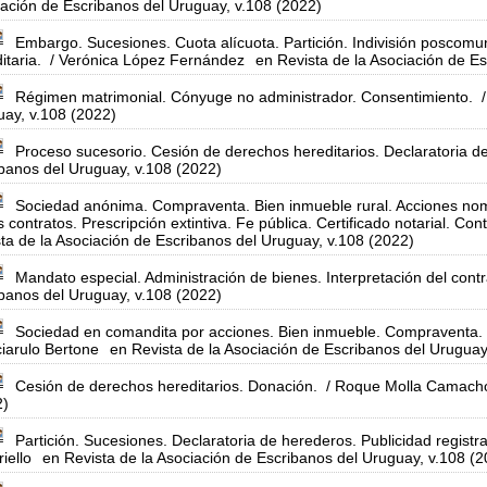
ación de Escribanos del Uruguay, v.108 (2022)
Embargo. Sucesiones. Cuota alícuota. Partición. Indivisión poscomuni
itaria.
/ Verónica López Fernández
en Revista de la Asociación de E
Régimen matrimonial. Cónyuge no administrador. Consentimiento.
/
ay, v.108 (2022)
Proceso sucesorio. Cesión de derechos hereditarios. Declaratoria d
banos del Uruguay, v.108 (2022)
Sociedad anónima. Compraventa. Bien inmueble rural. Acciones nomi
s contratos. Prescripción extintiva. Fe pública. Certificado notarial. Con
ta de la Asociación de Escribanos del Uruguay, v.108 (2022)
Mandato especial. Administración de bienes. Interpretación del contr
banos del Uruguay, v.108 (2022)
Sociedad en comandita por acciones. Bien inmueble. Compraventa. Ce
iarulo Bertone
en Revista de la Asociación de Escribanos del Uruguay
Cesión de derechos hereditarios. Donación.
/ Roque Molla Camach
2)
Partición. Sucesiones. Declaratoria de herederos. Publicidad registra
riello
en Revista de la Asociación de Escribanos del Uruguay, v.108 (