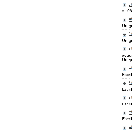
v.108
Urugu
Urugu
adqui
Urugu
Escri
Escri
Escri
Escri