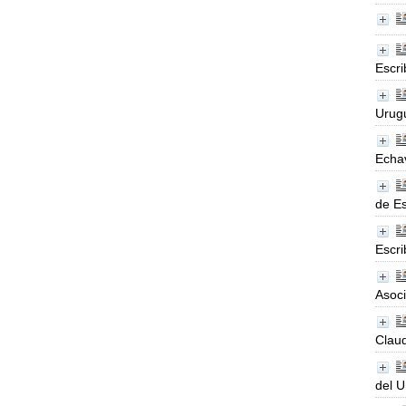
Escri
Urugu
Echa
de Es
Escri
Asoci
Claud
del U