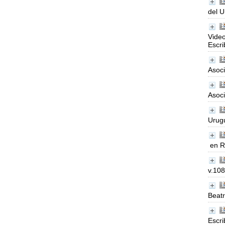
del U
Video
Escri
Asoci
Asoci
Urugu
en R
v.108
Beat
Escri