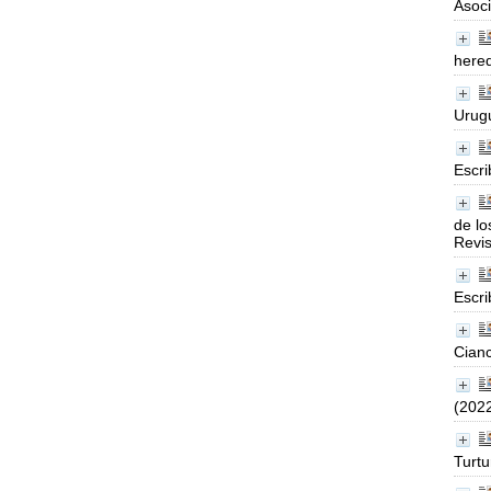
Asoci
hered
Urugu
Escri
de lo
Revis
Escri
Cianc
(202
Turtu