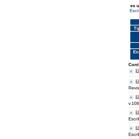
es 
Escr
Ti
En
Cont
Revis
v.108
Escri
Escri