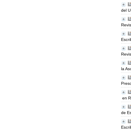
del U
Revis
Escri
Revis
la As
Presc
en R
de Es
Escri