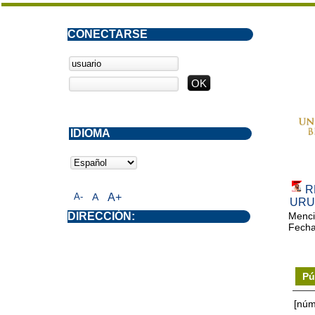
CONECTARSE
IDIOMA
R
A-
A
A+
URU
DIRECCIÓN:
Menci
Fecha
Pú
[núm