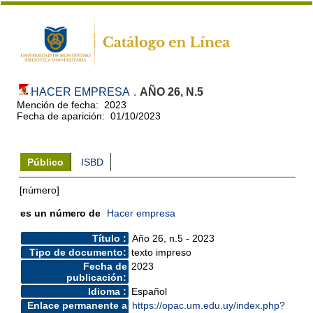
HACER EMPRESA
.
AÑO 26, N.5
Mención de fecha: 2023
Fecha de aparición: 01/10/2023
Público
ISBD
[número]
es un número de
Hacer empresa
Título :
Año 26, n.5 - 2023
Tipo de documento:
texto impreso
Fecha de
2023
publicación:
Idioma :
Español
Enlace permanente a
https://opac.um.edu.uy/index.php?