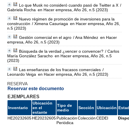
Lo que Musk no consideró cuando pasó de Twitter a X
/
Gabriela Rocha
en Hacer empresa, Año 26, n.5 (2023)
Nuevo régimen de promoción de inversiones para la
construcción
/ Ximena Casuriaga
en Hacer empresa, Año 26,
n.5 (2023)
Gestión comercial en el agro
/ Ana Méndez
en Hacer
empresa, Año 26, n.5 (2023)
Búsqueda de la verdad ¿vencer o convencer?
/ Carlos
María González Saracho
en Hacer empresa, Año 26, n.5
(2023)
Las enseñanzas de los fracasos comerciales
/
Leonardo Veiga
en Hacer empresa, Año 26, n.5 (2023)
RESERVA
Reservar este documento
EJEMPLARES
Ubicación
Tipo de
Inventario
en el
Sección
Ubicación
Esta
medio
estante
HE20232605
HE20232605
Publicación
Colección
CEDEI
Dispo
Periódica