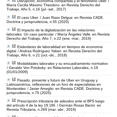
Disrupción, economía compartida y el fenómeno Uber
/
María Cecilia Máximo Theodoro
en Revista Derecho del
Trabajo, Año 5, n.16 (jul.-set., 2017)
El caso Uber
/ Juan Raso Delgue
en Revista CADE.
Doctrina y jurisprudencia, n.55 (2020)
El impacto de la digitalización en las relaciones
laborales. Un caso particular
/ María Ángeles Valle
en Revista
Derecho del Trabajo, Año 7, n.22 (ene.-mar., 2019)
Estándares de laboralidad en tiempos de economía
digital
/ Andrea Rodríguez Yaben
en Revista Derecho del
Trabajo, Año 6, n.21 (oct.-dic., 2018)
Modalidades laborales y su encuadramiento normativo
/ Geraldo Von Potobsky
en Relaciones Laborales, n.19
(01/01/2009)
Pasado, presente y futuro de Uber en Uruguay y
Latinoamérica, reflexiones de un foro de especialistas en
Montevideo
/ Javier Ameglio
en Revista CADE. Doctrina y
jurisprudencia, n.75 (2025)
Prescripción tributaria de adeudos ante el BPS luego
del artículo 4 de la ley 19.185
/ Germán Rosas Barón
en
Revista Tributaria, n.269 (mar.-abr., 2019)