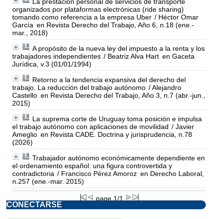
La prestación personal de servicios de transporte
organizados por plataformas electrónicas (ride sharing)
tomando como referencia a la empresa Uber
/ Héctor Omar
García
en Revista Derecho del Trabajo, Año 6, n.18 (ene.-
mar., 2018)
A propósito de la nueva ley del impuesto a la renta y los
trabajadores independientes
/ Beatriz Alva Hart
en Gaceta
Jurídica, v.3 (01/01/1994)
Retorno a la tendencia expansiva del derecho del
trabajo. La reducción del trabajo autónomo
/ Alejandro
Castello
en Revista Derecho del Trabajo, Año 3, n.7 (abr.-jun.,
2015)
La suprema corte de Uruguay toma posición e impulsa
el trabajo autónomo con aplicaciones de movilidad
/ Javier
Ameglio
en Revista CADE. Doctrina y jurisprudencia, n.78
(2026)
Trabajador autónomo económicamente dependiente en
el ordenamiento español: una figura controvertida y
contradictoria
/ Francisco Pérez Amoroz
en Derecho Laboral,
n.257 (ene.-mar. 2015)
page 1/1
CONECTARSE